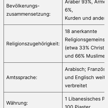
Araber 93%, Armen
Bevölkerungs-
6%,
zusammensetzung:
Kurden und ander
18 anerkannte
Religionsgemeinsc
Religionszugehörigkeit:
(etwa 33% Christe
und 66% Muslime)
Arabisch; Französi
Amtssprache:
und Englisch weit
verbreitet
1 Libanesisches P
Währung:
100 Piaster