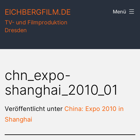
Zum
EICHBERGFILM.DE
Menü
Inhalt
TV- und Filmproduktion
springen
Dresden
chn_expo-
shanghai_2010_01
Veröffentlicht unter
China: Expo 2010 in
Shanghai