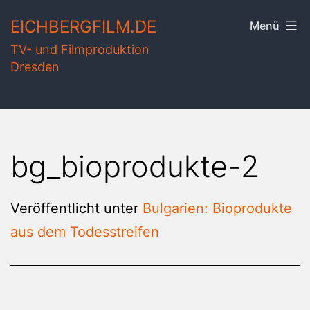
Zum
EICHBERGFILM.DE
Menü
Inhalt
TV- und Filmproduktion
springen
Dresden
bg_bioprodukte-2
Veröffentlicht unter
Bulgarien: Bioprodukte
aus dem Todesstreifen