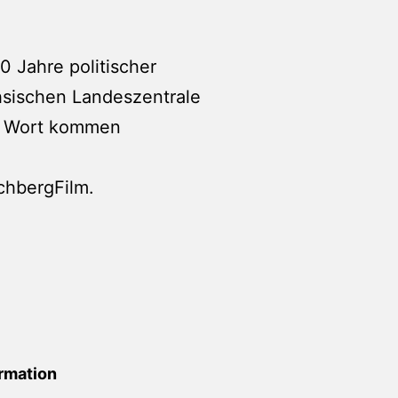
 Jahre politischer
hsischen Landeszentrale
Zu Wort kommen
chbergFilm.
rmation