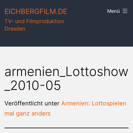
Zum
EICHBERGFILM.DE
Menü
Inhalt
TV- und Filmproduktion
springen
Dresden
armenien_Lottoshow
_2010-05
Veröffentlicht unter
Armenien: Lottospielen
mal ganz anders