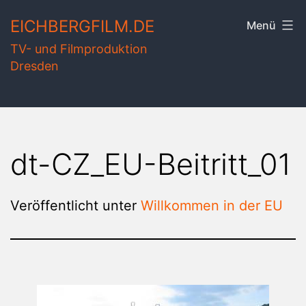
Zum
EICHBERGFILM.DE
Menü
Inhalt
TV- und Filmproduktion
springen
Dresden
dt-CZ_EU-Beitritt_01
Veröffentlicht unter
Willkommen in der EU