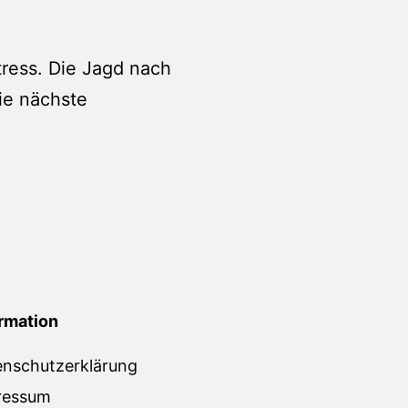
tress. Die Jagd nach
ie nächste
rmation
enschutzerklärung
ressum