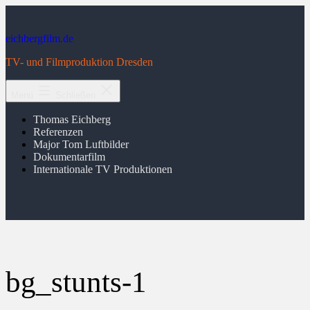
Zum
Inhalt
springen
eichbergfilm.de
TV- und Filmproduktion Dresden
Menü
Schließen
Thomas Eichberg
Referenzen
Major Tom Luftbilder
Dokumentarfilm
Internationale TV Produktionen
bg_stunts-1