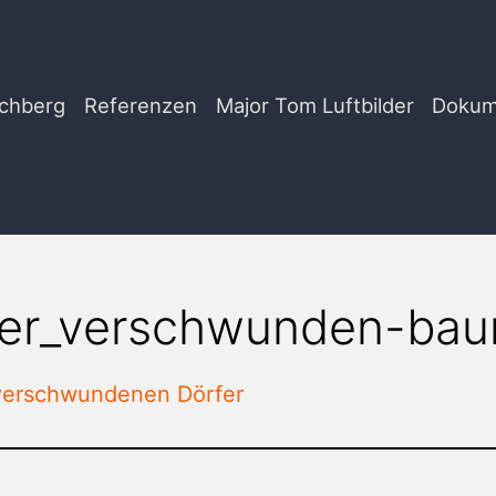
chberg
Referenzen
Major Tom Luftbilder
Dokum
fer_verschwunden-bau
verschwundenen Dörfer