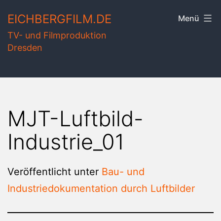
Zum
EICHBERGFILM.DE
Menü
Inhalt
TV- und Filmproduktion
springen
Dresden
MJT-Luftbild-
Industrie_01
Veröffentlicht unter
Bau- und
Industriedokumentation durch Luftbilder