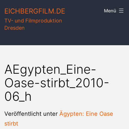
Zum
EICHBERGFILM.DE
Menü
Inhalt
TV- und Filmproduktion
springen
Dresden
AEgypten_Eine-
Oase-stirbt_2010-
06_h
Veröffentlicht unter
Ägypten: Eine Oase
stirbt