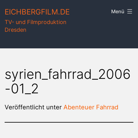
Zum
EICHBERGFILM.DE
Menü
Inhalt
TV- und Filmproduktion
springen
Dresden
syrien_fahrrad_2006
-01_2
Veröffentlicht unter
Abenteuer Fahrrad